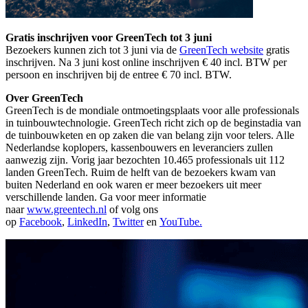
Gratis inschrijven voor GreenTech tot 3 juni
Bezoekers kunnen zich tot 3 juni via de
GreenTech website
gratis
inschrijven. Na 3 juni kost online inschrijven € 40 incl. BTW per
persoon en inschrijven bij de entree € 70 incl. BTW.
Over GreenTech
GreenTech is de mondiale ontmoetingsplaats voor alle professionals
in tuinbouwtechnologie. GreenTech richt zich op de beginstadia van
de tuinbouwketen en op zaken die van belang zijn voor telers. Alle
Nederlandse koplopers, kassenbouwers en leveranciers zullen
aanwezig zijn. Vorig jaar bezochten 10.465 professionals uit 112
landen GreenTech. Ruim de helft van de bezoekers kwam van
buiten Nederland en ook waren er meer bezoekers uit meer
verschillende landen. Ga voor meer informatie
naar
www.greentech.nl
of volg ons
op
Facebook
,
LinkedIn
,
Twitter
en
YouTube.