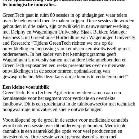
technologische innovaties.
GreenTech gaat in ruim 80 sessies in op uitdagingen waar telers
over de hele wereld mee te maken krijgen. Deze sessies die worden
gehouden in drie zalen, zijn ontwikkeld in nauwe samenwerking
met Delphy en Wageningen University. Sjaak Bakker, Manager
Business Unit Greenhouse Horticulture van Wageningen University
and Research: “Tijdens GreenTech richten we ons op de
ontwikkeling en toepassing van kennis en kennisuitwisseling met
ondernemers. In het kader van het kennisprogramma geeft
Wageningen University samen met andere belanghebbenden en
GreenTech exposanten een reeks presentaties over de nieuwste
ontwikkelingen in de sector omtrent optimalisering van
gewasproductie. Mis deze kans om je kennis te verbeteren niet!”
Een kleine vooruitblik
GreenTech, FarmTech en Agritecture werken samen aan een
kennissessie voor het segment voor verticale en overdekte
landbouw. Dit is een groeimarkt in de tuinbouwsector met technisch
hoogwaardige innovaties en snelle ontwikkelingen.
Vooruitlopend op de groei in de sector voor medicinale cannabis
wordt ook een sessie over dit onderwerp gehouden. Medicinale
cannabis is een aantrekkelijke optie voor veel producenten en
investeerders. Deze sessie wordt georganiseerd samen met