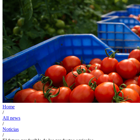
Home
/
All news
/
Noticias
/