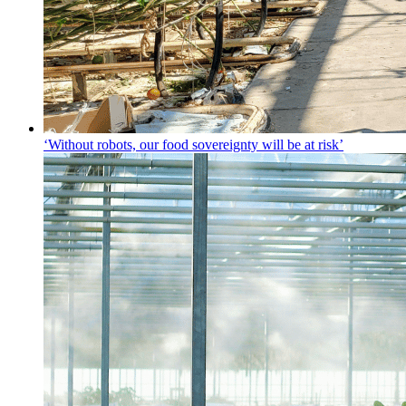
‘Without robots, our food sovereignty will be at risk’