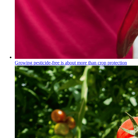
Growing pesticide-free is about more than crop protection