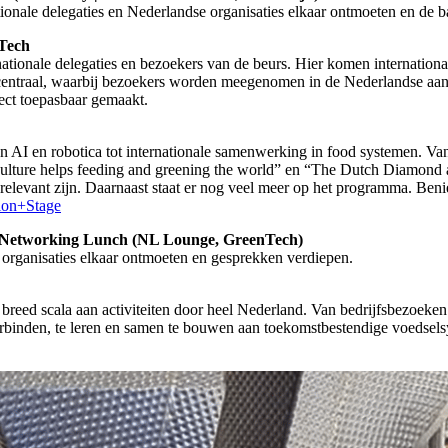
tionale delegaties en Nederlandse organisaties elkaar ontmoeten en d
nTech
tionale delegaties en bezoekers van de beurs. Hier komen internation
entraal, waarbij bezoekers worden meegenomen in de Nederlandse aan
rect toepasbaar gemaakt.
Van AI en robotica tot internationale samenwerking in food systemen. 
lture helps feeding and greening the world” en “The Dutch Diamond as
elevant zijn. Daarnaast staat er nog veel meer op het programma. Be
ion+Stage
ns Networking Lunch (NL Lounge, GreenTech)
 organisaties elkaar ontmoeten en gesprekken verdiepen.
reed scala aan activiteiten door heel Nederland. Van bedrijfsbezoeken
rbinden, te leren en samen te bouwen aan toekomstbestendige voedsel