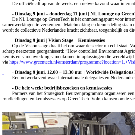
De officiële aftrap van de week: een netwerkavond waar interna
-
Dinsdag 9 juni – donderdag 11 juni | NL Lounge op Gree
De NL Lounge op GreenTech is hét ontmoetingspunt voor interna
samenwerkingen te verkennen. Matchmaking en kennisdeling staan c
wordt de collectieve Nederlandse kracht zichtbaar, toegankelijk en di
-
Dinsdag 9 juni | Vision Stage – Kennissessies
Op de Vision stage draait het om waar de sector nu echt staat. 
scherp neerzetten georganiseerd: “How controlled Environment Agricu
kennis en samenwerking samenkomen in oplossingen die wereldwijd r
via
https://www.greentech.nl/amsterdam/programme?location=1.+Vis
-
Dinsdag 9 juni, 12.00 – 13.30 uur | Worldwide Delegatio
Een netwerkevent waar internationale delegaties en Nederlandse
-
De hele week: bedrijfsbezoeken en kennissessies
Partners van het Strategisch Beurzenprogramma organiseren een b
rondleidingen en kennissessies op GreenTech. Volop kansen om te ve