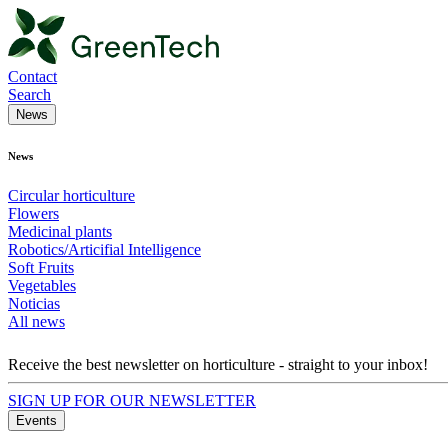
Contact
Search
News
News
Circular horticulture
Flowers
Medicinal plants
Robotics/Articifial Intelligence
Soft Fruits
Vegetables
Noticias
All news
Receive the best newsletter on horticulture - straight to your inbox!
SIGN UP FOR OUR NEWSLETTER
Events