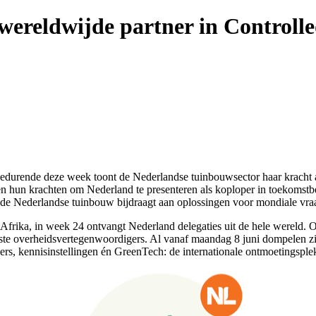
 wereldwijde partner in Control
gedurende deze week toont de Nederlandse tuinbouwsector haar kracht
len hun krachten om Nederland te presenteren als koploper in toekomst
 de Nederlandse tuinbouw bijdraagt aan oplossingen voor mondiale vraa
rika, in week 24 ontvangt Nederland delegaties uit de hele wereld. On
atste overheidsvertegenwoordigers. Al vanaf maandag 8 juni dompelen zi
rs, kennisinstellingen én GreenTech: de internationale ontmoetingsple