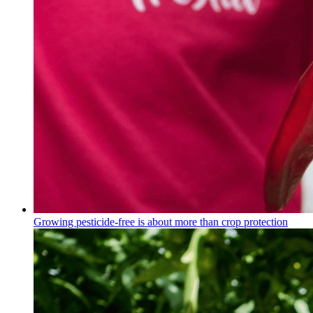
Growing pesticide-free is about more than crop protection