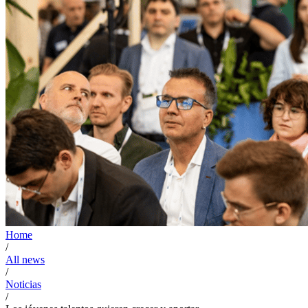
Home
/
All news
/
Noticias
/