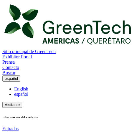
Sitio principal de GreenTech
Exhibitor Portal
Prensa
Contacto
Buscar
español
English
español
Visitante
Información del visitante
Entradas