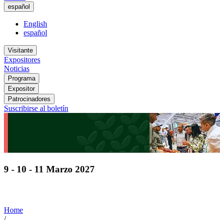
español
English
español
Visitante
Expositores
Noticias
Programa
Expositor
Patrocinadores
Suscribirse al boletín
9 - 10 - 11 Marzo 2027
Descubra soluciones de vanguardia de los líderes
mundiales en tecnologías de horticultura
Home
/