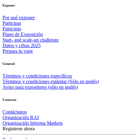
Exponer
Por qué exponer
Participar
Patricinio
Plano de Exposición
Start- and scale-up challenge
Datos y cifras 2025
Prepara tu viaje
General
Términos y condiciones específicos
Términos y condiciones estándar (Sólo en inglés)
Aviso para expositores (sólo en inglés)
Contacto
Contáctanos
Organización RAI
Organización Informa Markets
Registrese ahora